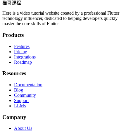
猫哥课程
Here is a video tutorial website created by a professional Flutter
technology influencer, dedicated to helping developers quickly
master the core skills of Flutter.
Products
Features
Pricing
Integrations
Roadmap
Resources
Documentation
Blog
Community
Support
LLMs
Company
About Us