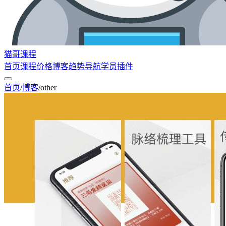
猫哥课程
首页
课程
价格
博客
趋势
导航
学员
插件
首页
/
博客
/
other