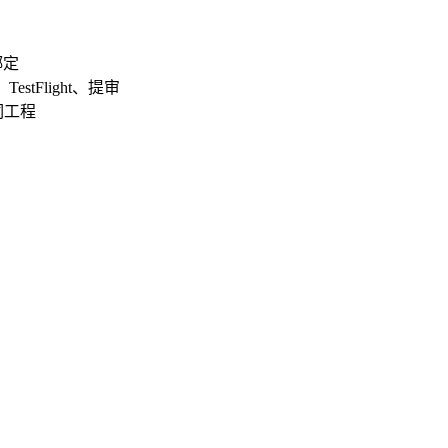
 绑定
stFlight、提审
示词工程