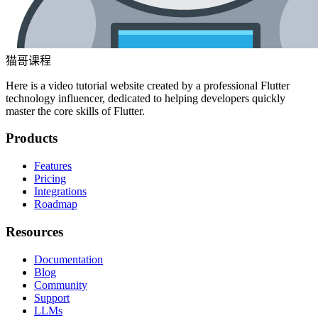
猫哥课程
Here is a video tutorial website created by a professional Flutter
technology influencer, dedicated to helping developers quickly
master the core skills of Flutter.
Products
Features
Pricing
Integrations
Roadmap
Resources
Documentation
Blog
Community
Support
LLMs