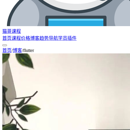
猫哥课程
首页
课程
价格
博客
趋势
导航
学员
插件
首页
/
博客
/
flutter